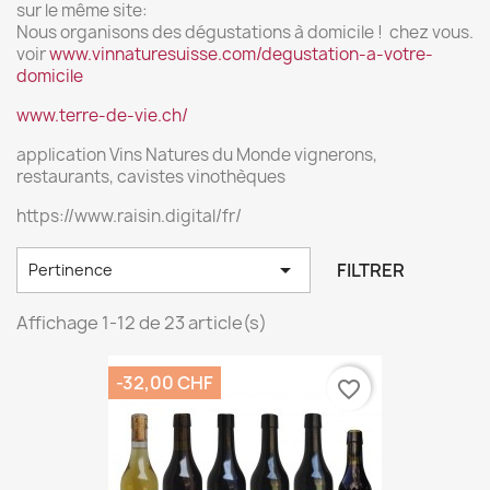
sur le même site:
Nous organisons des dégustations à domicile ! chez vous.
voir
www.vinnaturesuisse.com/degustation-a-votre-
domicile
www.terre-de-vie.ch/
application Vins Natures du Monde vignerons,
restaurants, cavistes vinothèques
https://www.raisin.digital/fr/

FILTRER
Pertinence
Affichage 1-12 de 23 article(s)
-32,00 CHF
favorite_border