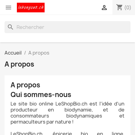
shopping_cart


(0)
search
Accueil
A propos
A propos
A propos
Qui sommes-nous
Le site bio online LeShopBio.ch est l'idée d'un
producteur en biodynamie, et de
consommateurs biodynamiques et
permaculteurs par nature !
LeShopBio.ch, épicerie bio en ligne.