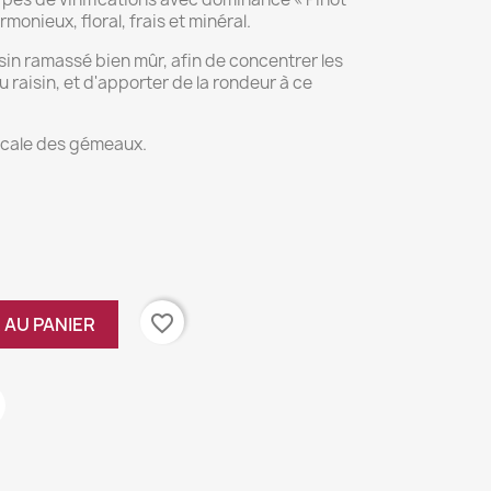
rmonieux, floral, frais et minéral.
aisin ramassé bien mûr, afin de concentrer les
 raisin, et d'apporter de la rondeur à ce
acale des gémeaux.
favorite_border
 AU PANIER