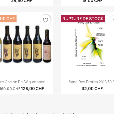
39,50 CHF
18,00 CHF
,00 CHF
RUPTURE DE STOCK
favorite_border
fa
Aperçu rapide
Aperçu rapide


fre Carton De Dégustation...
Sang Des Etoiles 2018 50 
128,00 CHF
32,00 CHF
160,00 CHF