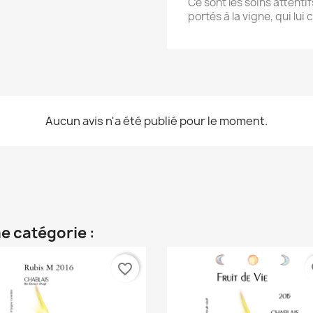
Ce sont les soins attenti
portés à la vigne, qui lu
Aucun avis n'a été publié pour le moment.
e catégorie :
favorite_border
fa