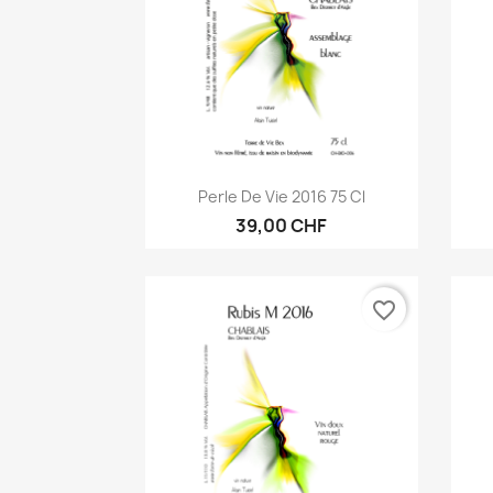
Aperçu rapide

Perle De Vie 2016 75 Cl
39,00 CHF
favorite_border