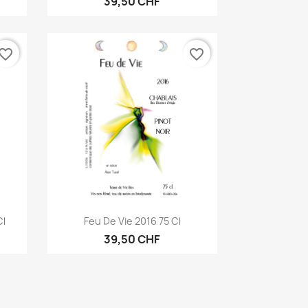
39,50 CHF
vorite_border
favorite_border
Aperçu rapide

Cl
Feu De Vie 2016 75 Cl
39,50 CHF