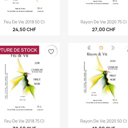
Aperçu rapide
Aperçu rapide


Feu De Vie 2018 50 Cl
Rayon De Vie 2020 75 Cl
24,50 CHF
27,00 CHF
TURE DE STOCK
favorite_border
fa
Aperçu rapide
Aperçu rapide


Feu De Vie 2018 75 Cl
Rayon De Vie 2020 50 Cl