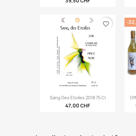
39,50 CHF
-32
favorite_border
Aperçu rapide

Sang Des Etoiles 2018 75 Cl
Of
47,00 CHF