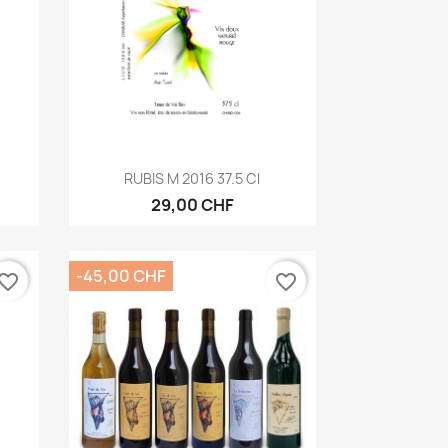
Aperçu rapide

RUBIS M 2016 37.5 Cl
29,00 CHF
-45,00 CHF
vorite_border
favorite_border