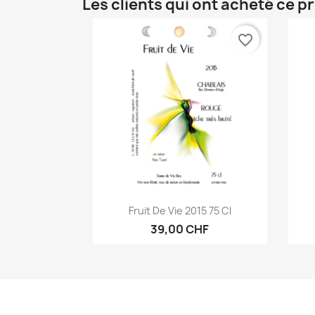
Les clients qui ont acheté ce p
favorite_border
Aperçu rapide

Fruit De Vie 2015 75 Cl
39,00 CHF