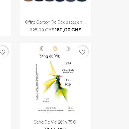
Aperçu rapide

Offre Carton De Dégustation...
180,00 CHF
225,00 CHF
vorite_border
favorite_border
Aperçu rapide

Sang De Vie 2014 75 Cl