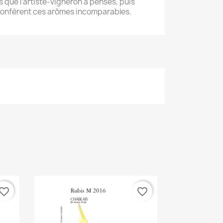
fs que l’artiste-vigneron a pensés, puis
i confèrent ces arômes incomparables.
vorite_border
favorite_border