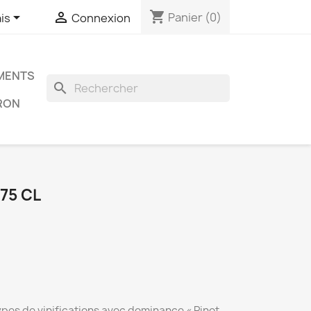
shopping_cart


Panier
(0)
is
Connexion
EMENTS
search
ERON
 75 CL
pes de vinifications avec dominance « Pinot