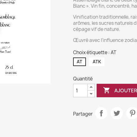
Blanc ». Vin fin, concentré, ha
Vinification traditionnelle, r
arômes, les sucres naturels du
cépage vif de nature.
Œuvré avec l’influence zodi
Choix étiquette : AT
AT
ATK
Quantité

AJOUTER
Partager