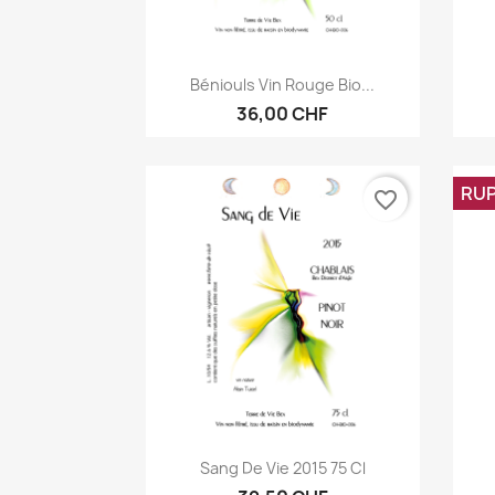
Aperçu rapide

Béniouls Vin Rouge Bio...
36,00 CHF
RUP
favorite_border
Aperçu rapide

Sang De Vie 2015 75 Cl