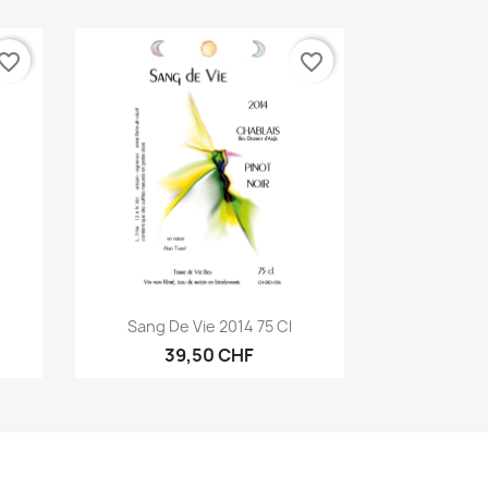
vorite_border
favorite_border
Aperçu rapide

Sang De Vie 2014 75 Cl
39,50 CHF