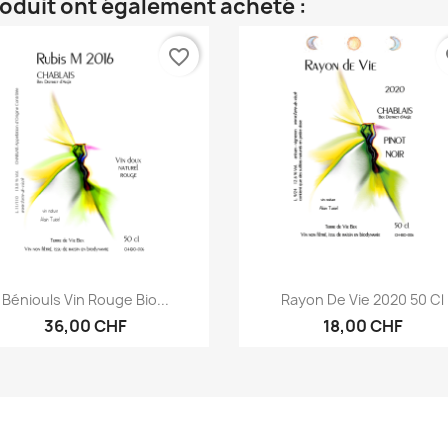
roduit ont également acheté :
favorite_border
fa
Aperçu rapide
Aperçu rapide


Béniouls Vin Rouge Bio...
Rayon De Vie 2020 50 Cl
36,00 CHF
18,00 CHF