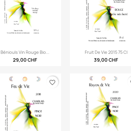
Aperçu rapide
Aperçu rapide


Béniouls Vin Rouge Bio...
Fruit De Vie 2015 75 Cl
29,00 CHF
39,00 CHF
favorite_border
fa