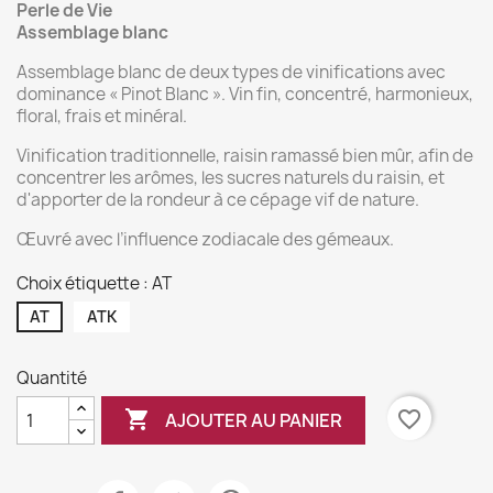
Perle de Vie
Assemblage blanc
Assemblage blanc de deux types de vinifications avec
dominance « Pinot Blanc ». Vin fin, concentré, harmonieux,
floral, frais et minéral.
Vinification traditionnelle, raisin ramassé bien mûr, afin de
concentrer les arômes, les sucres naturels du raisin, et
d'apporter de la rondeur à ce cépage vif de nature.
Œuvré avec l’influence zodiacale des gémeaux.
Choix étiquette : AT
AT
ATK
Quantité

favorite_border
AJOUTER AU PANIER