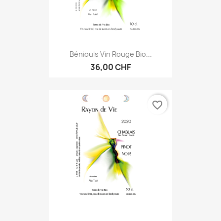
Béniouls Vin Rouge Bio...
36,00 CHF
favorite_border