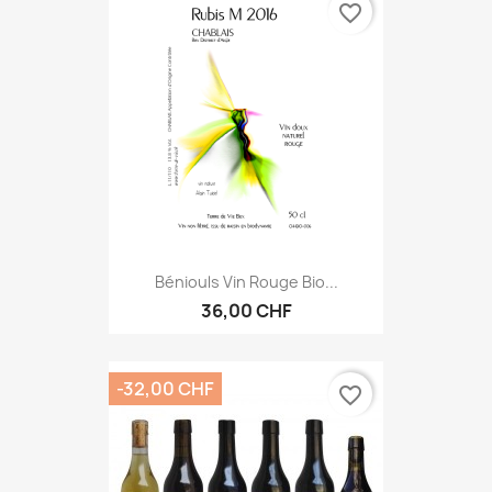
favorite_border
Béniouls Vin Rouge Bio...
36,00 CHF
-32,00 CHF
favorite_border