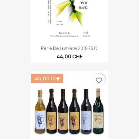
Perle De Lumière 2018 75 Cl
44,00 CHF
-45,00 CHF
favorite_border