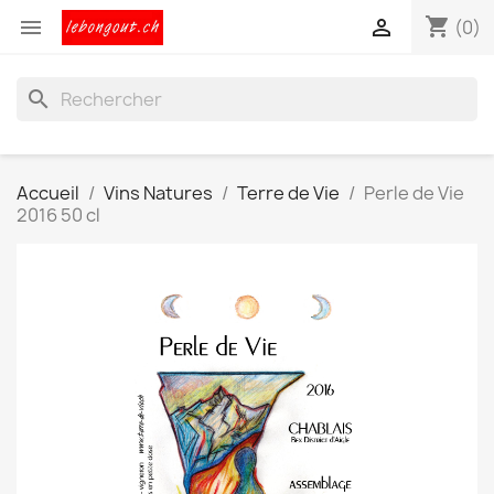
shopping_cart


(0)
search
Accueil
Vins Natures
Terre de Vie
Perle de Vie
2016 50 cl