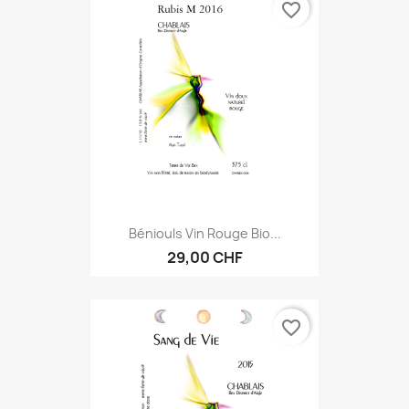
favorite_border
Béniouls Vin Rouge Bio...
29,00 CHF
favorite_border