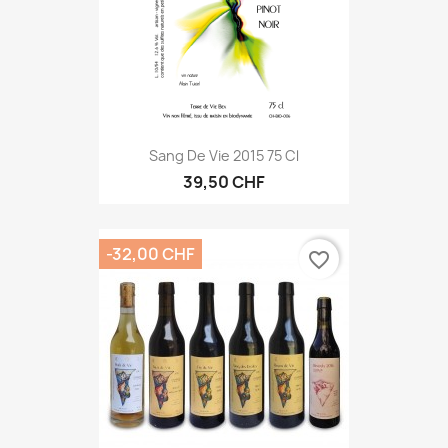
Sang De Vie 2015 75 Cl
39,50 CHF
-32,00 CHF
favorite_border