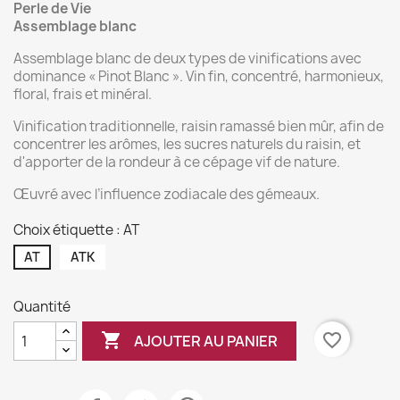
Perle de Vie
Assemblage blanc
Assemblage blanc de deux types de vinifications avec
dominance « Pinot Blanc ». Vin fin, concentré, harmonieux,
floral, frais et minéral.
Vinification traditionnelle, raisin ramassé bien mûr, afin de
concentrer les arômes, les sucres naturels du raisin, et
d'apporter de la rondeur à ce cépage vif de nature.
Œuvré avec l’influence zodiacale des gémeaux.
Choix étiquette : AT
AT
ATK
Quantité

favorite_border
AJOUTER AU PANIER