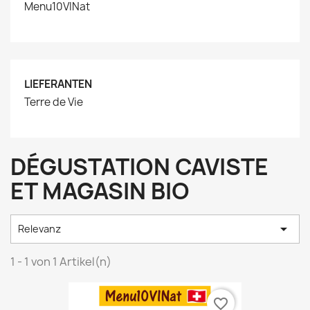
Menu10VINat
LIEFERANTEN
Terre de Vie
DÉGUSTATION CAVISTE
ET MAGASIN BIO

Relevanz
1 - 1 von 1 Artikel(n)
favorite_border