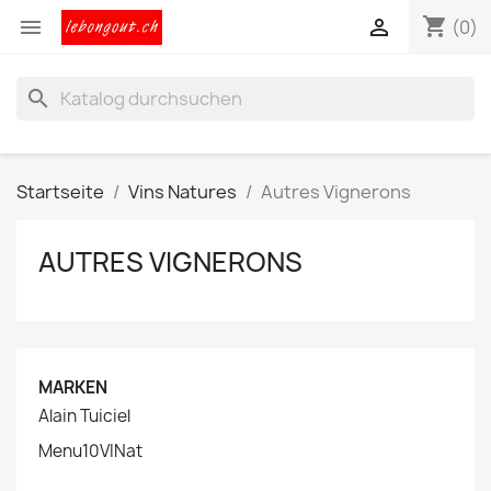
shopping_cart


(0)
search
Startseite
Vins Natures
Autres Vignerons
AUTRES VIGNERONS
MARKEN
Alain Tuiciel
Menu10VINat