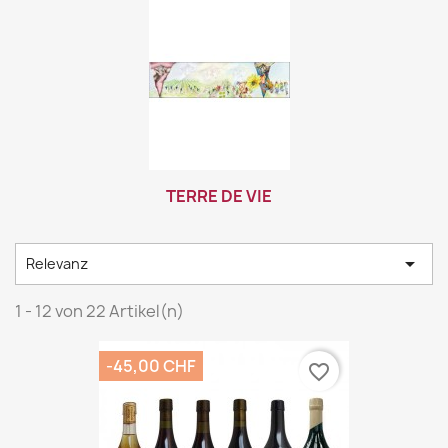
TERRE DE VIE

Relevanz
1 - 12 von 22 Artikel(n)
-45,00 CHF
favorite_border