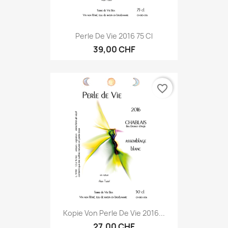
Perle De Vie 2016 75 Cl
39,00 CHF
favorite_border
Kopie Von Perle De Vie 2016...
27,00 CHF