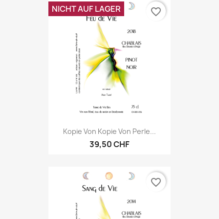
NICHT AUF LAGER
favorite_border
Kopie Von Kopie Von Perle...
39,50 CHF
favorite_border